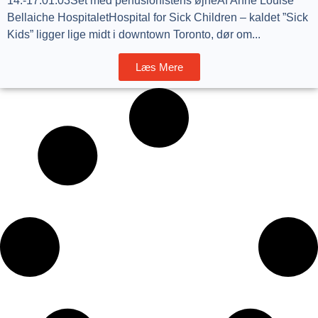
14.-17.01.03Set med perfusionistens øjneAf Anne Louise
Bellaiche HospitaletHospital for Sick Children – kaldet ”Sick
Kids” ligger lige midt i downtown Toronto, dør om...
Læs Mere