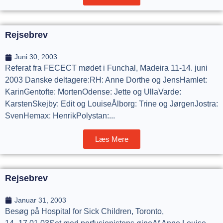
Rejsebrev
Juni 30, 2003
Referat fra FECECT mødet i Funchal, Madeira 11-14. juni
2003 Danske deltagere:RH: Anne Dorthe og JensHamlet:
KarinGentofte: MortenOdense: Jette og UllaVarde:
KarstenSkejby: Edit og LouiseÅlborg: Trine og JørgenJostra:
SvenHemax: HenrikPolystan:...
Læs Mere
Rejsebrev
Januar 31, 2003
Besøg på Hospital for Sick Children, Toronto,