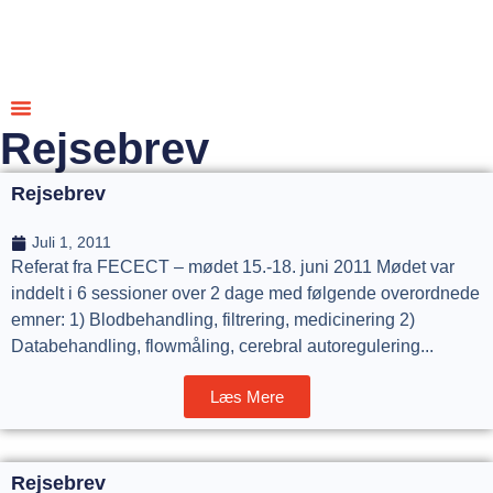
Rejsebrev
Om Dansect
Uddannelse & Events
Rejsebrev
Juli 1, 2011
Referat fra FECECT – mødet 15.-18. juni 2011 Mødet var
inddelt i 6 sessioner over 2 dage med følgende overordnede
emner: 1) Blodbehandling, filtrering, medicinering 2)
Databehandling, flowmåling, cerebral autoregulering...
Læs Mere
Rejsebrev